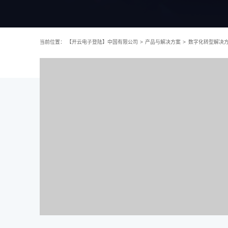
当前位置：
【开云电子登陆】中国有限公司
>
产品与解决方案
>
数字化转型解决