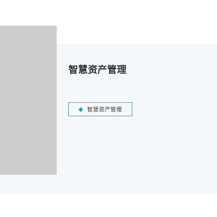
智慧资产管理
智慧资产管理