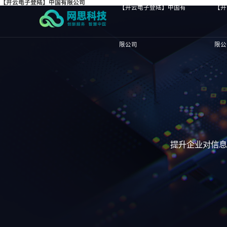
【开云电子登陆】中国有限公司
【开云电子登陆】中国有
【开
限公司
限公
提升企业对信息