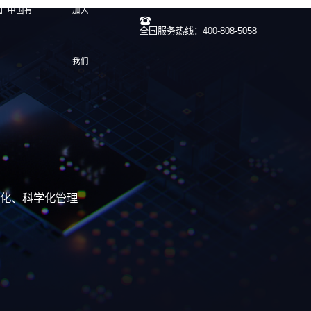
】中国有
加入
全国服务热线：400-808-5058
我们
化、科学化管理