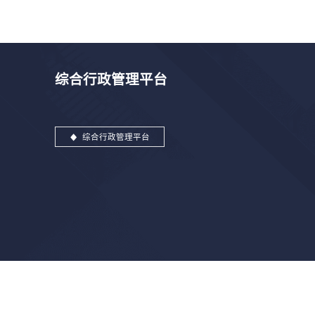
综合行政管理平台
综合行政管理平台