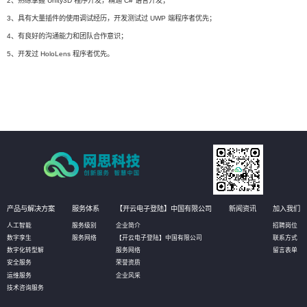
2、熟练掌握 Unity3D 程序开发，精通 C# 语言开发；
3、具有大量插件的使用调试经历，开发测试过 UWP 端程序者优先；
4、有良好的沟通能力和团队合作意识；
5、开发过 HoloLens 程序者优先。
产品与解决方案
服务体系
【开云电子登陆】中国有限公司
新闻资讯
加入我们
人工智能
服务级别
企业简介
招聘岗位
数字孪生
服务网络
【开云电子登陆】中国有限公司
联系方式
数字化转型解
服务网络
留言表单
安全服务
荣誉资质
运维服务
企业风采
技术咨询服务